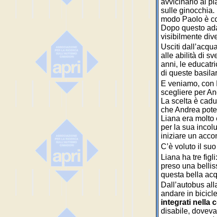
avvicinarlo al p
sulle ginocchia.
modo Paolo è cos
Dopo questo adat
visibilmente div
Usciti dall’acqua
alle abilità di sv
anni, le educatri
di queste basilari
E veniamo, con L
scegliere per An
La scelta è cadu
che Andrea potev
Liana era molto 
per la sua incol
iniziare un acc
C’è voluto il su
Liana ha tre fig
preso una bellis
questa bella acq
Dall’autobus alla
andare in bicicl
integrati nella
disabile, doveva