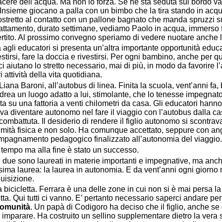
iacere dell’acqua. Ma non lo forza. Se ne sta seduta sul bordo 
 Insieme giocano a palla con un bimbo che la tira stando in acqu
tretto al contatto con un pallone bagnato che manda spruzzi s
tamento, durato settimane, vediamo Paolo in acqua, immerso fi
ertito. Al prossimo convegno speriamo di vedere nuotare anche l
 agli educatori si presenta un’altra importante opportunità educat
estirsi, fare la doccia e rivestirsi. Per ogni bambino, anche per que
ci aiutano lo stretto necessario, mai di più, in modo da favorire
 attività della vita quotidiana.
iana Baroni, all’autobus di linea. Finita la scuola, vent’anni fa
drea un luogo adatto a lui, stimolante, che lo tenesse impegna
ta su una fattoria a venti chilometri da casa. Gli educatori ha
a diventare autonomo nel fare il viaggio con l’autobus dalla cas
combattuta. Il desiderio di rendere il figlio autonomo si scontrav
umità fisica e non solo. Ha comunque accettato, seppure con ang
ompagnamento pedagogico finalizzato all’autonomia del viaggio.
o tempo ma alla fine è stato un successo.
li: due sono laureati in materie importanti e impegnative, ma an
sima laurea: la laurea in autonomia. E da vent’anni ogni giorno m
uisizione.
 bicicletta. Ferrara è una delle zone in cui non si è mai persa la
etta. Qui tutti ci vanno. E’ pertanto necessario saperci andare pe
 comunità
. Un papà di Codigoro ha deciso che il figlio, anche s
 imparare. Ha costruito un sellino supplementare dietro la vera s