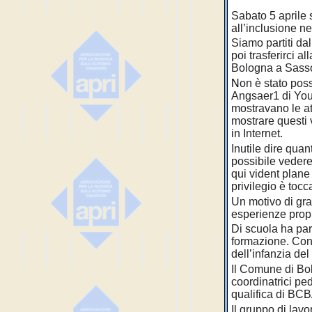
Sabato 5 aprile 
all’inclusione ne
Siamo partiti da
poi trasferirci 
Bologna a Sasso
N
on è stato poss
Angsaer1 di You
mostravano le att
mostrare questi 
in Internet.
Inutile dire quan
possibile vedere 
qui vident plane
privilegio è tocc
Un motivo di gra
esperienze propr
Di scuola ha par
formazione. Con 
dell’infanzia d
Il Comune di Bolo
coordinatrici pe
qualifica di BCB
Il gruppo di lavo