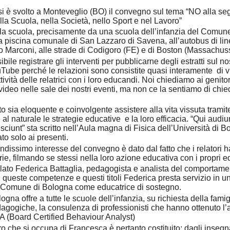
si è svolto a Monteveglio (BO) il convegno sul tema “NO alla se
lla Scuola, nella Società, nello Sport e nel Lavoro”
lla scuola, precisamente da una scuola dell’infanzia del Comun
alla piscina comunale di San Lazzaro di Savena, all’autobus di li
 Marconi, alle strade di Codigoro (FE) e di Boston (Massachus
ibile registrare gli interventi per pubblicarne degli estratti sul n
Tube perché le relazioni sono consistite quasi interamente di 
ività delle relatrici con i loro educandi. Noi chiediamo ai genito
video nelle sale dei nostri eventi, ma non ce la sentiamo di chied
to sia eloquente e coinvolgente assistere alla vita vissuta tramit
al naturale le strategie educative e la loro efficacia. “Qui audiu
 sciunt” sta scritto nell’Aula magna di Fisica dell’Università di 
ato solo ai presenti.
ndissimo interesse del convegno è dato dal fatto che i relatori 
ie, filmando se stessi nella loro azione educativa con i propri 
lato Federica Battaglia, pedagogista e analista del comportame
queste competenze e questi titoli Federica presta servizio in 
el Comune di Bologna come educatrice di sostegno.
gna offre a tutte le scuole dell’infanzia, su richiesta della famig
dagogiche, la consulenza di professionisti che hanno ottenuto l
A (Board Certified Behaviour Analyst)
ro che si occupa di Francesca è pertanto costituito: dagli insegna