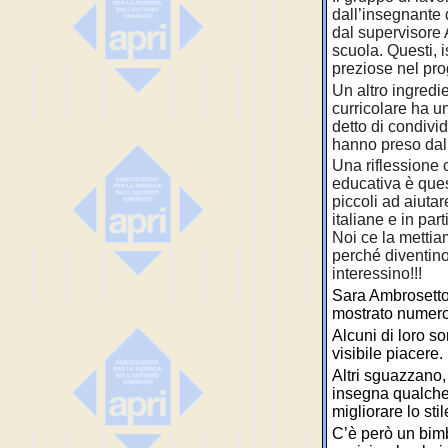
dall’insegnante 
dal supervisore 
scuola. Questi, i
preziose nel pr
Un altro ingredi
curricolare ha 
detto di condivid
hanno preso dal 
Una riflessione 
educativa è ques
piccoli ad aiuta
italiane e in pa
Noi ce la mettia
perché diventino
interessino!!!
Sara Ambrosetto
mostrato numeros
Alcuni di loro s
visibile piacere.
Altri sguazzano, 
insegna qualche 
migliorare lo stil
C’è però un bimb