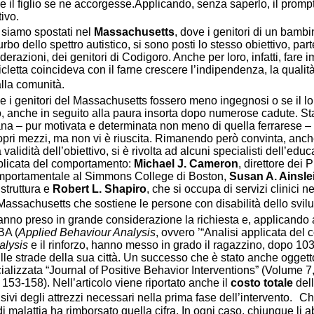
 il figlio se ne accorgesse.Applicando, senza saperlo, il prompt 
tivo.
 siamo spostati nel
Massachusetts
, dove i genitori di un bambi
bo dello spettro autistico, si sono posti lo stesso obiettivo, par
razioni, dei genitori di Codigoro. Anche per loro, infatti, fare i
cletta coincideva con il farne crescere l’indipendenza, la qualità 
lla comunità.
i genitori del Massachusetts fossero meno ingegnosi o se il lor
, anche in seguito alla paura insorta dopo numerose cadute. Sta 
na – pur motivata e determinata non meno di quella ferrarese – h
propri mezzi, ma non vi è riuscita. Rimanendo però convinta, anch
 validità dell’obiettivo, si è rivolta ad alcuni specialisti dell’ed
pplicata del comportamento:
Michael J. Cameron
, direttore dei
portamentale al Simmons College di Boston,
Susan A. Ainsl
struttura e
Robert L. Shapiro
, che si occupa di servizi clinici 
assachusetts che sostiene le persone con disabilità dello svil
anno preso in grande considerazione la richiesta e, applicando 
BA (
Applied Behaviour Analysis
, ovvero ’“Analisi applicata del
alysis
e il rinforzo, hanno messo in grado il ragazzino, dopo 103 
ulle strade della sua città. Un successo che è stato anche oggetto
cializzata
“Journal of Positive Behavior Interventions” (Volume 
 153-158). Nell’articolo viene riportato anche il
costo totale
dell
ivi degli attrezzi necessari nella prima fase dell’intervento.
Ch
i malattia ha rimborsato quella cifra. In ogni caso, chiunque li a