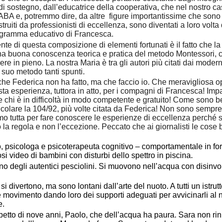
di sostegno, dall’educatrice della cooperativa, che nel nostro c
ABA e, potremmo dire, da altre figure importantissime che sono
struiti da professionisti di eccellenza, sono diventati a loro volta 
ogramma educativo di Francesca.
ente di questa composizione di elementi fortunati è il fatto che l
una buona conoscenza teorica e pratica del metodo Montessori, 
ere in pieno. La nostra Maria è tra gli autori più citati dai mode
suo metodo tanti spunti.
che Federica non ha fatto, ma che faccio io. Che meravigliosa o
ta esperienza, tuttora in atto, per i compagni di Francesca! Imp
re chi è in difficoltà in modo competente e gratuito! Come sono be
rticolare la 104/92, più volte citata da Federica! Non sono sempr
mo tutta per fare conoscere le esperienze di eccellenza perché s
 la regola e non l’eccezione. Peccato che ai giornalisti le cose
, psicologa e psicoterapeuta cognitivo – comportamentale in fo
i video di bambini con disturbi dello spettro in piscina.
ono degli autentici pesciolini. Si muovono nell’acqua con disinvo
si divertono, ma sono lontani dall’arte del nuoto. A tutti un istrut
movimento dando loro dei supporti adeguati per avvicinarli al 
e.
etto di nove anni, Paolo, che dell’acqua ha paura. Sara non ri