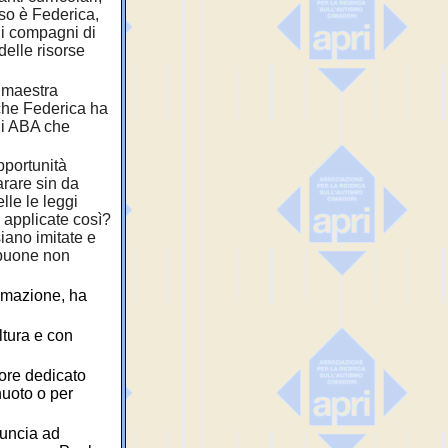
aso è Federica,
 i compagni di
delle risorse
a maestra
che Federica ha
rni ABA che
pportunità
arare sin da
lle le leggi
e applicate così?
iano imitate e
 buone non
rmazione, ha
ltura e con
tore dedicato
nuoto o per
nuncia ad