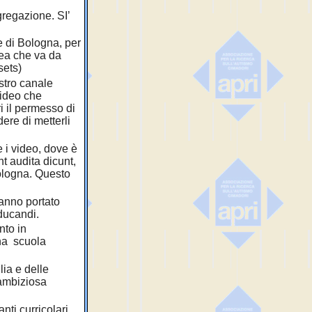
gregazione. SI’
e di Bologna, per
nea che va da
sets)
ostro canale
video che
ri il permesso di
ere di metterli
e i video, dove è
nt audita dicunt,
Bologna. Questo
hanno portato
educandi.
nto in
una scuola
lia e delle
’ambiziosa
nti curricolari,