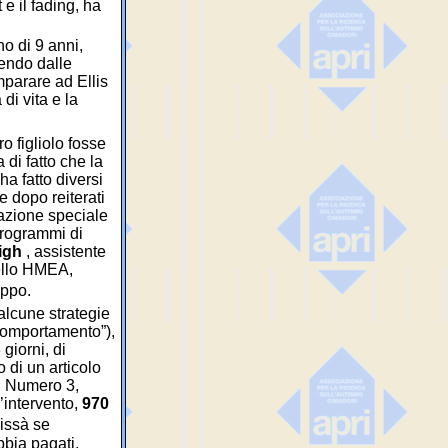
e il fading, ha
no di 9 anni,
tendo dalle
mparare ad Ellis
di vita e la
o figliolo fosse
di fatto che la
a fatto diversi
e dopo reiterati
ucazione speciale
 Programmi di
eigh
, assistente
nello HMEA,
uppo.
alcune strategie
 comportamento”),
giorni, di
 di un articolo
7, Numero 3,
’intervento,
970
issà se
bbia pagati,