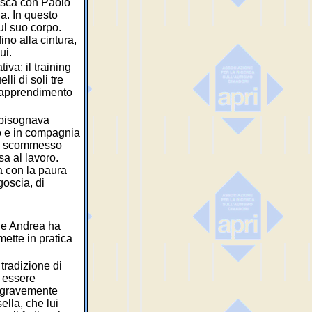
vasca con Paolo
a. In questo
ul suo corpo.
no alla cintura,
ui.
iva: il training
lli di soli tre
 l’apprendimento
, bisognava
to e in compagnia
nno scommesso
a al lavoro.
a con la paura
oscia, di
che Andrea ha
ette in pratica
 tradizione di
r essere
e gravemente
ella, che lui