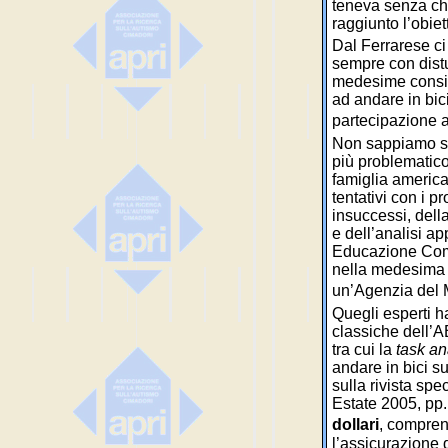
teneva senza che
raggiunto l’obiet
Dal Ferrarese ci
sempre con distur
medesime conside
ad andare in bici
partecipazione a
Non sappiamo se 
più problematico
famiglia america
tentativi con i 
insuccessi, della
e dell’analisi a
Educazione Com
nella medesima 
un’Agenzia del M
Quegli esperti h
classiche dell’A
tra cui la
task an
andare in bici s
sulla rivista spe
Estate 2005, pp.
dollari
, comprens
l’assicurazione d