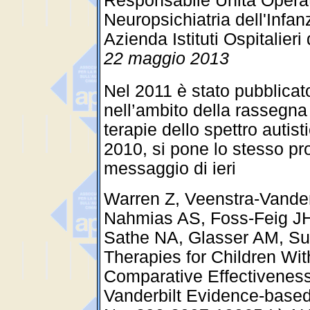
Responsabile Unità Operat
Neuropsichiatria dell'Infa
Azienda Istituti Ospitalier
22 maggio 2013
Nel 2011 è stato pubblicat
nell’ambito della rassegna c
terapie dello spettro autis
2010, si pone lo stesso p
messaggio di ieri
Warren Z, Veenstra-Vande
Nahmias AS, Foss-Feig J
Sathe NA, Glasser AM, Su
Therapies for Children Wi
Comparative Effectiveness
Vanderbilt Evidence-based