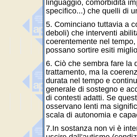
linguaggio, comorbidità im
specifico...)
che quelli di
5. Cominciano tuttavia a 
deboli) che interventi abili
coerentemente nel tempo, 
possano sortire esiti miglio
6.
Ciò che sembra fare la d
trattamento, ma la coerenza
durata nel tempo e continu
generale di sostegno e a
di contesti adatti. Se ques
osservano lenti ma signific
scala di autonomia e capac
7.In sostanza non vi è int
uscire dall'autismo (condi