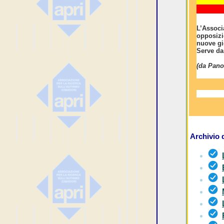
L’Associ
opposizi
nuove gi
Serve da
(da Pano
Archivio 