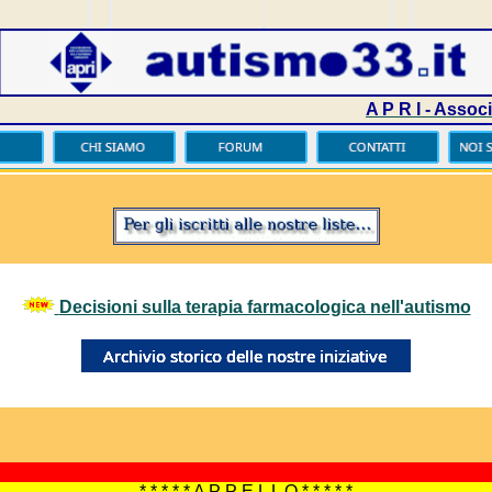
A P R I - Asso
Decisioni sulla terapia farmacologica nell'autismo
* * * * * A P P E L L O * * * * *